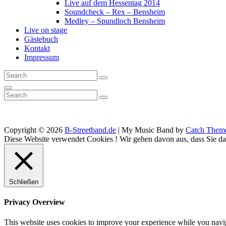
Live auf dem Hessentag 2014
Soundcheck – Rex – Bensheim
Medley – Spundloch Bensheim
Live on stage
Gästebuch
Kontakt
Impressum
Search
Search
for:
Search
Search
Search
for:
Copyright © 2026
B-Streetband.de
|
My Music Band by
Catch Them
Scroll
Diese Website verwendet Cookies ! Wir gehen davon aus, dass Sie dam
Up
Schließen
Privacy Overview
This website uses cookies to improve your experience while you navigat