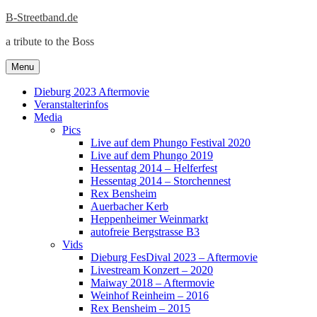
Skip
B-Streetband.de
to
a tribute to the Boss
content
Menu
Dieburg 2023 Aftermovie
Veranstalterinfos
Media
Pics
Live auf dem Phungo Festival 2020
Live auf dem Phungo 2019
Hessentag 2014 – Helferfest
Hessentag 2014 – Storchennest
Rex Bensheim
Auerbacher Kerb
Heppenheimer Weinmarkt
autofreie Bergstrasse B3
Vids
Dieburg FesDival 2023 – Aftermovie
Livestream Konzert – 2020
Maiway 2018 – Aftermovie
Weinhof Reinheim – 2016
Rex Bensheim – 2015